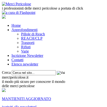
i professionisti delle merci pericolose a portata di click
Home
Approfondimenti
Pillole di Reach
REACH/CLP
Trasporti
Rifiuti
Varie
Iscrizione Newsletter
Contatti
Elenco newsletter
Cerca
mercipericolose.it
il modo più sicuro per conoscere il mondo
delle merci pericolose
MANTIENITI AGGIORNATO
iscriviti alla newsletter!