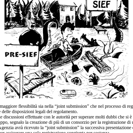
aggiore flessibilità sia nella “joint submission” che nel processo di reg
delle disposizioni legali del regolamento.
iscussioni effettuate con le autorità per superare molti dubbi che si è r
roppo, segnalo la creazione di più di un consorzio per la registrazione
enzia avrà ricevuto la “joint submission” la successiva presentazione di
r assicurare una sola registrazione congiunta per sostanza.