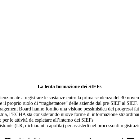
La lenta formazione dei SIEFs
enzionate a registrare le sostanze entro la prima scadenza del 30 novem
e il proprio ruolo di “traghettatore” delle aziende dal pre-SIEF al SIEF.
agement Board hanno fornito una visione pessimistica dei progressi fat
ustria, l’ECHA sta considerando nuove forme di informazione straordinaria
 per le attività da espletare all’interno dei SIEFs.
strants (LR, dichiaranti capofila) per assisterli nel processo di registra