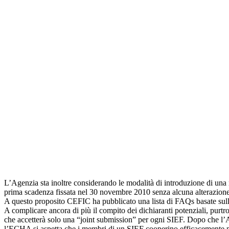
L’Agenzia sta inoltre considerando le modalità di introduzione di una m
prima scadenza fissata nel 30 novembre 2010 senza alcuna alterazione 
A questo proposito CEFIC ha pubblicato una lista di FAQs basate sulle d
A complicare ancora di più il compito dei dichiaranti potenziali, purt
che accetterà solo una “joint submission” per ogni SIEF. Dopo che l’Ag
l’ECHA si aspetta che i membri di un SIEF cooperino efficacemente pe