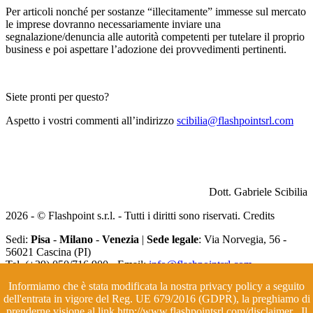
Per articoli nonché per sostanze “illecitamente” immesse sul mercato
le imprese dovranno necessariamente inviare una
segnalazione/denuncia alle autorità competenti per tutelare il proprio
business e poi aspettare l’adozione dei provvedimenti pertinenti.
Siete pronti per questo?
Aspetto i vostri commenti all’indirizzo
scibilia@flashpointsrl.com
Dott. Gabriele Scibilia
2026 - © Flashpoint s.r.l. - Tutti i diritti sono riservati.
Credits
Sedi:
Pisa
-
Milano
-
Venezia
|
Sede legale
: Via Norvegia, 56 -
56021 Cascina (PI)
Tel. (+39) 050/716.900 - Email:
info@flashpointsrl.com
Partita IVA 01479600502 Cap.soc. 50.000 € i.v. - Reg. Impr. di Pisa
Informiamo che è stata modificata la nostra privacy policy a seguito
7606 - C.CI.A.A R.E.A PI 130782
dell'entrata in vigore del Reg. UE 679/2016 (GDPR), la preghiamo di
prenderne visione al link http://www.flashpointsrl.com/disclaimer . Il