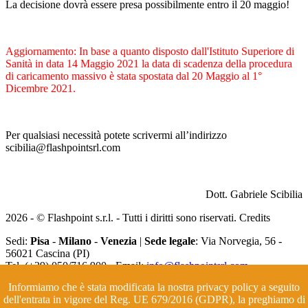
La decisione dovrà essere presa possibilmente entro il 20 maggio!
Aggiornamento: In base a quanto disposto dall'Istituto Superiore di
Sanità in data 14 Maggio 2021 la data di scadenza della procedura
di caricamento massivo è stata spostata dal 20 Maggio al 1°
Dicembre 2021.
Per qualsiasi necessità potete scrivermi all’indirizzo
scibilia@flashpointsrl.com
Dott. Gabriele Scibilia
2026 - © Flashpoint s.r.l. - Tutti i diritti sono riservati.
Credits
Sedi:
Pisa
-
Milano
-
Venezia
|
Sede legale
: Via Norvegia, 56 -
56021 Cascina (PI)
Tel. (+39) 050/716.900 - Email:
info@flashpointsrl.com
Partita IVA 01479600502 Cap.soc. 50.000 € i.v. - Reg. Impr. di Pisa
Informiamo che è stata modificata la nostra privacy policy a seguito
7606 - C.CI.A.A R.E.A PI 130782
dell'entrata in vigore del Reg. UE 679/2016 (GDPR), la preghiamo di